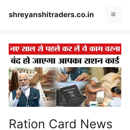
Skip
to
shreyanshitraders.co.in
Menu
content
Ration Card News