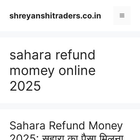
Skip
to
shreyanshitraders.co.in
Menu
content
sahara refund
momey online
2025
Sahara Refund Money
2025: सहारा का पैसा मिलना