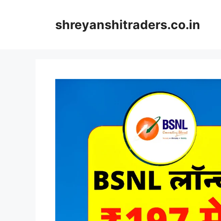
Skip
to
shreyanshitraders.co.in
content